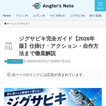
MENU
News
アジング
エギング
サビキ釣り
ジグサビキ
釣り道具
ホーム
ジグサビキ
ジグサビキ完全ガイド【2026年
2026
版】仕掛け・アクション・自作方
7/11
法まで徹底解説
2026年5月27日
2026年7月11日
ジグサビキ
当ページのリンクには広告が含まれています。