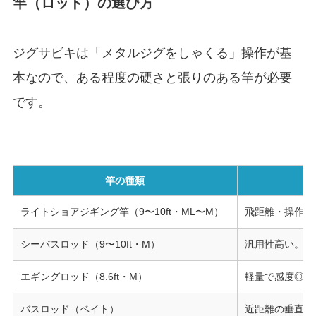
竿（ロッド）の選び方
ジグサビキは「メタルジグをしゃくる」操作が基
本なので、ある程度の硬さと張りのある竿が必要
です。
竿の種類
ライトショアジギング竿（9〜10ft・ML〜M）
飛距離・操作性
シーバスロッド（9〜10ft・M）
汎用性高い。流
エギングロッド（8.6ft・M）
軽量で感度◎。
バスロッド（ベイト）
近距離の垂直落