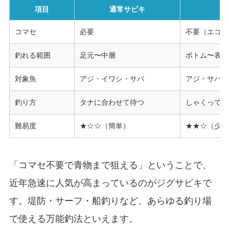
項目
通常サビキ
コマセ
必要
不要（エコ釣
釣れる範囲
足元〜中層
ボトム〜表層
対象魚
アジ・イワシ・サバ
アジ・サバ・
釣り方
タナに合わせて待つ
しゃくって積
難易度
★☆☆（簡単）
★★☆（少し
「コマセ不要で青物まで狙える」ということで、
近年急速に人気が高まっているのがジグサビキで
す。堤防・サーフ・船釣りなど、あらゆる釣り場
で使える万能釣法といえます。