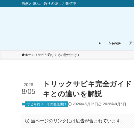
自然と遊ぶ、釣りの楽しさ発信中！
News
ア
ホーム
サビキ釣り
その他仕掛け
トリックサビキ完全ガイド【
2026
8/05
キとの違いを解説
2026年5月26日
2026年8月5日
サビキ釣り
その他仕掛け
当ページのリンクには広告が含まれています。