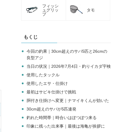
フィッシ
ュグリッ
タモ
プ
もくじ
今回の釣果｜30cm超えのサバ5匹と26cmの
良型アジ
当日の状況｜2026年7月4日・釣りイカダ宇検
使用したタックル
使用したエサ・仕掛け
最初はサビキ仕掛けで挑戦
胴付き仕掛けへ変更｜ナマイキくんが効いた
30cm超えのサバが5匹連発
釣れた時間帯｜時合いはぽつぽつ来る
印象に残った出来事｜最後は海亀が挨拶に