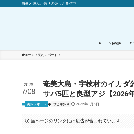
自然と遊ぶ、釣りの楽しさ発信中！
News
ア
ホーム
実釣レポート
奄美大島・宇検村のイカダ釣
2026
7/08
サバ5匹と良型アジ【2026
2026年7月8日
実釣レポート
サビキ釣り
当ページのリンクには広告が含まれています。