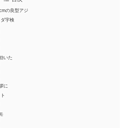
6cmの良型アジ
カダ宇検
効いた
拶に
ット
モ