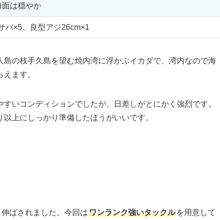
海面は穏やか
サバ×5、良型アジ26cm×1
人島の枝手久島を望む焼内湾に浮かぶイカダで、湾内なので海
らえます。
やすいコンディションでしたが、日差しがとにかく強烈です。
り以上にしっかり準備したほうがいいです。
と伸ばされました。今回は
ワンランク強いタックル
を用意して