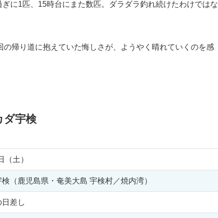
過ぎに1匹、15時台にまた数匹。ダラダラ釣れ続けたわけではな
回の帰り道に抱えていた悔しさが、ようやく晴れていくのを感
カダ宇検
4日（土）
宇検（鹿児島県・奄美大島 宇検村／焼内湾）
の日差し