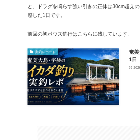
と、ドラグを鳴らす強い引きの正体は30cm超え
感した1日です。
前回の初ボウズ釣行はこちらに残しています。
奄美
実釣レポート
1日
20