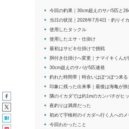
今回の釣果｜30cm超えのサバ5匹と2
当日の状況｜2026年7月4日・釣りイ
使用したタックル
使用したエサ・仕掛け
最初はサビキ仕掛けで挑戦
胴付き仕掛けへ変更｜ナマイキくんが
30cm超えのサバが5匹連発
釣れた時間帯｜時合いはぽつぽつ来る
印象に残った出来事｜最後は海亀が挨
隣のイカダでは約1mのカンパチがヒ
夜釣りは満席だった
初めて宇検村のイカダへ行く人へのメ
今回わかったこと