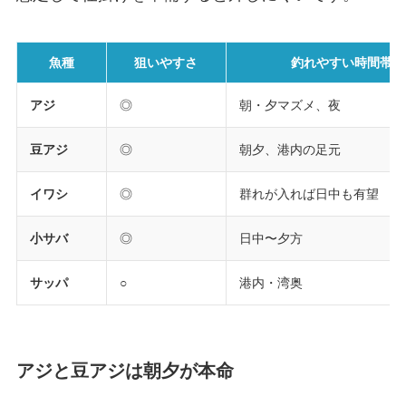
魚種
狙いやすさ
釣れやすい時間帯
アジ
◎
朝・夕マズメ、夜
豆アジ
◎
朝夕、港内の足元
イワシ
◎
群れが入れば日中も有望
小サバ
◎
日中〜夕方
サッパ
○
港内・湾奥
アジと豆アジは朝夕が本命