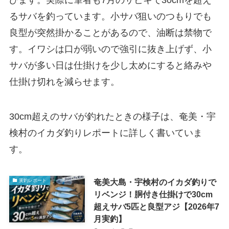
びます。実際に筆者も7月のサビキで30cmを超え
るサバを釣っています。小サバ狙いのつもりでも
良型が突然掛かることがあるので、油断は禁物で
す。イワシは口が弱いので強引に抜き上げず、小
サバが多い日は仕掛けを少し太めにすると絡みや
仕掛け切れを減らせます。
30cm超えのサバが釣れたときの様子は、奄美・宇
検村のイカダ釣りレポートに詳しく書いていま
す。
奄美大島・宇検村のイカダ釣りで
実釣レポート
リベンジ！胴付き仕掛けで30cm
超えサバ5匹と良型アジ【2026年7
月実釣】