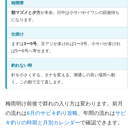
時間帯
朝マズメと夕方
が本命。日中は小サバやイワシの回遊待ち
になります。
仕掛け
まずは
3〜5号
。豆アジが多ければ1〜3号、小サバが多けれ
ば5〜6号へ寄せます。
釣れない時
針を小さくする、タナを変える、潮通しの良い場所へ動
く。この順で立て直します。
梅雨明け前後で群れの入り方は変わります。前月
の流れは
6月のサビキ釣り攻略
、年間の流れは
サビ
キ釣りの時期と月別カレンダー
で確認できます。