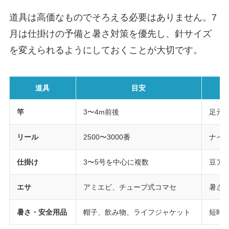
道具は高価なものでそろえる必要はありません。7
月は仕掛けの予備と暑さ対策を優先し、針サイズ
を変えられるようにしておくことが大切です。
道具
目安
竿
3〜4m前後
足元
リール
2500〜3000番
ナイ
仕掛け
3〜5号を中心に複数
豆ア
エサ
アミエビ、チューブ式コマセ
暑さ
暑さ・安全用品
帽子、飲み物、ライフジャケット
短時