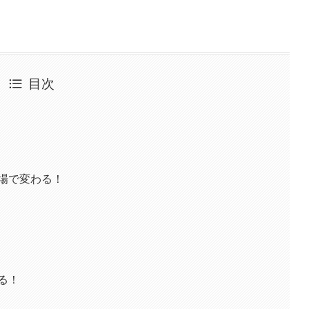
目次
場で変わる！
る！