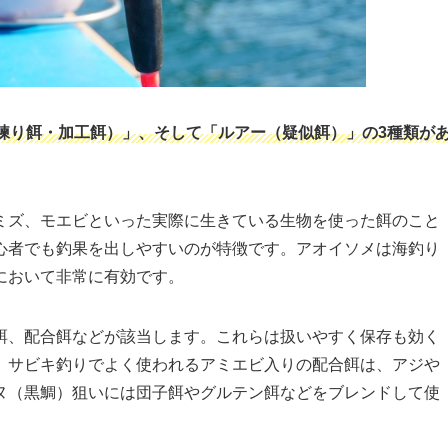
練り餌・加工餌）」、そして「ルアー（疑似餌）」の3種類が
ミズ、モエビといった実際に生きている生物を使った餌のこと
心者でも釣果を出しやすいのが特徴です。アオイソメは海釣り
において非常に有効です。
餌、配合餌などが該当します。これらは扱いやすく保存も効く
、サビキ釣りでよく使われるアミエビ入りの配合餌は、アジや
ヌ（黒鯛）狙いには団子餌やグルテン餌などをブレンドして使